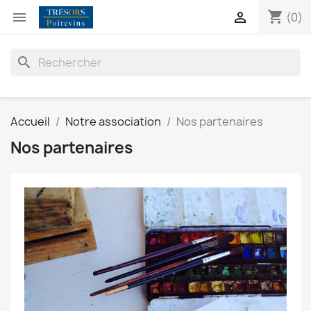
shopping_cart


(0)
search
Accueil
Notre association
Nos partenaires
Nos partenaires