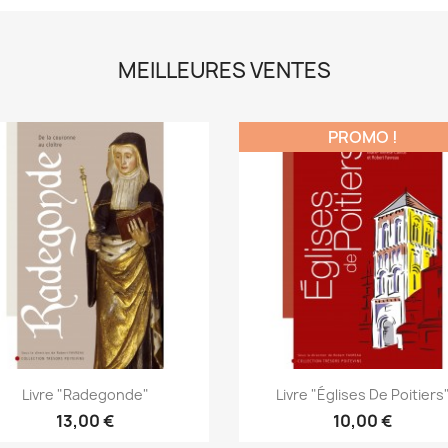
MEILLEURES VENTES
PROMO !
Aperçu rapide
Aperçu rapide


Livre "Radegonde"
Livre "Églises De Poitiers
13,00 €
10,00 €