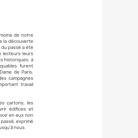
imoine de notre
ns la découverte
e du passé a été
x lecteurs leurs
s historiques, à
rquables furent
Dame de Paris,
 des campagnes
portant travail
es cartons, les
ir édifices et
voir en eux non
u passé, exprimé
jusqu’à nous.