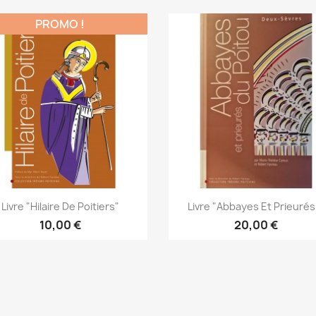
PROMO !
Aperçu rapide
Aperçu rapide


Livre "Hilaire De Poitiers"
Livre "Abbayes Et Prieurés.
10,00 €
20,00 €