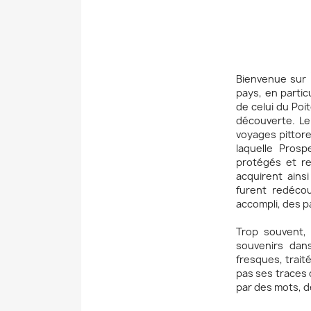
Bienvenue sur 
pays, en partic
de celui du Poi
découverte. Le 
voyages pittore
laquelle Prosp
protégés et r
acquirent ain
furent redécou
accompli, des p
Trop souvent, 
souvenirs dan
fresques, trai
pas ses traces 
par des mots, d