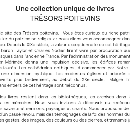
Une collection unique de livres
TRÉSORS POITEVINS
le site des Trésors poitevins. Vous êtes curieux du riche patr
ulier du patrimoine religieux : nous allons vous accompagner da
tou. Depuis le XIXe siècle, la valeur exceptionnelle de cet héritag
baron Taylor et Charles Nodier firent vivre par procuration au
sques dans l’ancienne France. Par l’administration des monument
er Mérimée donna une impulsion décisive, les édifices rema
estaurés. Les cathédrales gothiques, à commencer par Notre-
si une dimension mythique. Les modestes églises et prieurés
verts plus tardivement, au début du XXe siècle. Malgré l’im
ans entiers de cet héritage sont méconnus.
les livres restent dans les bibliothèques, les archives dans l
s les mémoires. Nous vous invitons à découvrir ou redécouvr
tés savants et sermons, paysages et chants. Nous proposons de 
d’un passé révolu, mais des témoignages de la foi des hommes d
es gestes, des images, des couleurs ou des pierres, et transmis 