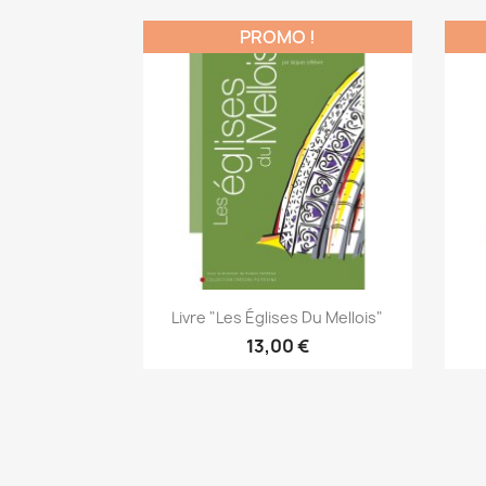
PROMO !
Aperçu rapide

Livre "Les Églises Du Mellois"
13,00 €