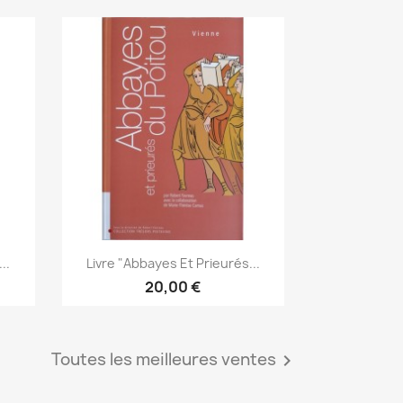
Aperçu rapide

..
Livre "Abbayes Et Prieurés...
20,00 €
Toutes les meilleures ventes
