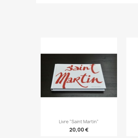
Aperçu rapide

Livre "Saint Martin"
20,00 €