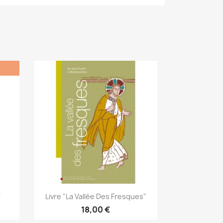
Aperçu rapide

"
Livre "La Vallée Des Fresques"
18,00 €