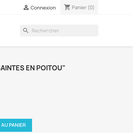
shopping_cart

Panier
(0)
Connexion
search
SAINTES EN POITOU"
 AU PANIER