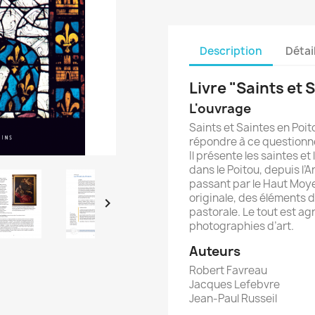
Description
Détai
Livre "Saints et 
L'ouvrage
Saints et Saintes en Poito
répondre à ce questionne
Il présente les saintes et
dans le Poitou, depuis l’A
passant par le Haut Moye
originale, des éléments d’h

pastorale. Le tout est a
photographies d’art.
Auteurs
Robert Favreau
Jacques Lefebvre
Jean-Paul Russeil