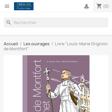
shopping_cart


(0)
search
Accueil
Les ouvrages
Livre "Louis-Marie Grignion
de Montfort"