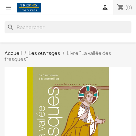
shopping_cart


(0)
search
Accueil
Les ouvrages
Livre "La vallée des
fresques"