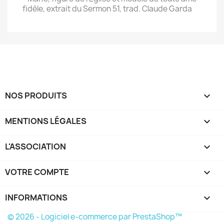
fidèle, extrait du Sermon 51, trad. Claude Garda
NOS PRODUITS

MENTIONS LÉGALES

L'ASSOCIATION

VOTRE COMPTE

INFORMATIONS
keyboard_arrow_down
© 2026 - Logiciel e-commerce par PrestaShop™