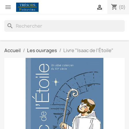
shopping_cart


(0)
search
Accueil
Les ouvrages
Livre "Isaac de l’Étoile"